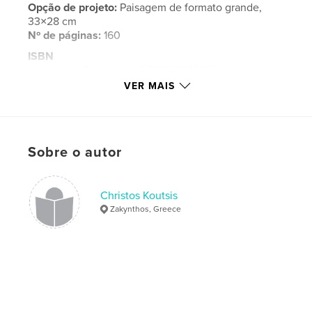
Opção de projeto:
Paisagem de formato grande,
33×28 cm
Nº de páginas:
160
ISBN
Capa dura, Sobrecapa: 9781366365699
VER MAIS
Capa dura com ImageWrap: 9781366365682
Data de publicação:
dez 13, 2008
Idioma
English
Sobre o autor
Palavras-chavee
,
,
,
,
koutsis
portugal
lisbon
porto
Christos Koutsis
photography
Zakynthos, Greece