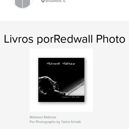
Brookfield, IL
Livros porRedwall Photo
Midwest Matinee
Por Photographs by Tasha Schalk