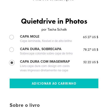
Quietdrive in Photos
por
Tasha Schalk
CAPA MOLE
65.27 US $
Capa laminada, flexível e de alto brilho
CAPA DURA, SOBRECAPA
78.27 US $
Sobrecapa colorida sobre capa de linho
CAPA DURA COM IMAGEWRAP
52.22 US $
Livro capa dura com design em cores
vivas impresso diretamente na capa
Sobre o livro