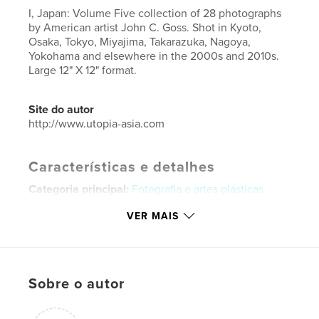
I, Japan: Volume Five collection of 28 photographs
by American artist John C. Goss. Shot in Kyoto,
Osaka, Tokyo, Miyajima, Takarazuka, Nagoya,
Yokohama and elsewhere in the 2000s and 2010s.
Large 12" X 12" format.
Site do autor
http://www.utopia-asia.com
Características e detalhes
Categoria principal:
Fotografia e artes plásticas
Opção de projeto:
Quadrado grande, 30×30 cm
VER MAIS
Nº de páginas:
26
Data de publicação:
mar 13, 2014
Idioma
English
Sobre o autor
Palavras-chavee
,
,
,
,
travel
art
photography
photographs