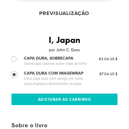
PREVISUALIZAÇÃO
I, Japan
por
John C. Goss
CAPA DURA, SOBRECAPA
83.04 US $
Sobrecapa colorida sobre capa de linho
CAPA DURA COM IMAGEWRAP
87.04 US $
Livro capa dura com design em cores
vivas impresso diretamente na capa
Sobre o livro