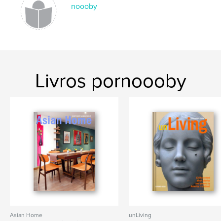
noooby
Japan
Livros pornoooby
Asian Home
unLiving