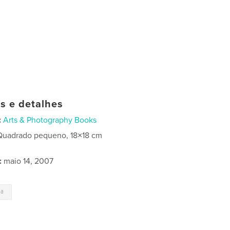
as e detalhes
:
Arts & Photography Books
Quadrado pequeno, 18×18 cm
:
maio 14, 2007
ia