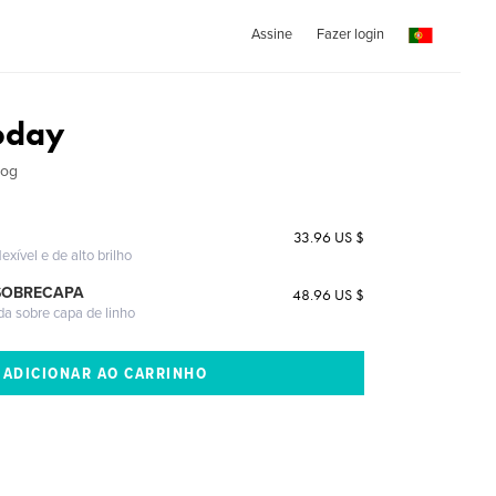
Assine
Fazer login
Today
log
33.96 US $
exível e de alto brilho
SOBRECAPA
48.96 US $
da sobre capa de linho