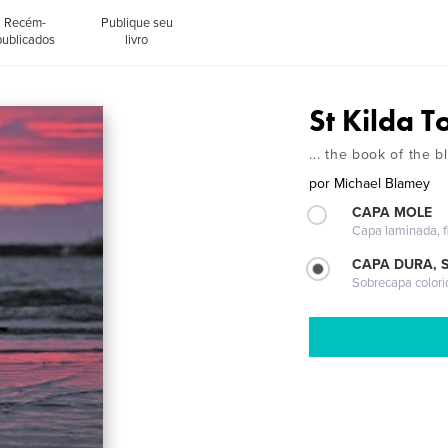
Recém-
Publique seu
publicados
livro
St Kilda 
... the book of the b
por
Michael Blamey
CAPA MOLE
Capa laminada, fl
CAPA DURA, 
Sobrecapa colori