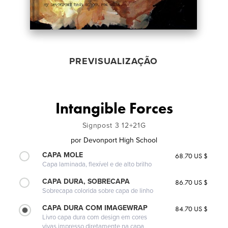
PREVISUALIZAÇÃO
Intangible Forces
Signpost 3 12+21G
por
Devonport High School
CAPA MOLE
68.70 US $
Capa laminada, flexível e de alto brilho
CAPA DURA, SOBRECAPA
86.70 US $
Sobrecapa colorida sobre capa de linho
CAPA DURA COM IMAGEWRAP
84.70 US $
Livro capa dura com design em cores
vivas impresso diretamente na capa