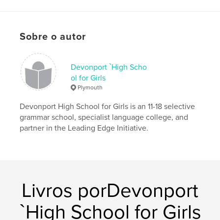
Palavras-chavee
,
,
,
printmaking
drawing
painting
Fine Art
Sobre o autor
Devonport `High Scho
ol for Girls
Plymouth
Devonport High School for Girls is an 11-18 selective
grammar school, specialist language college, and
partner in the Leading Edge Initiative.
Livros porDevonport
`High School for Girls