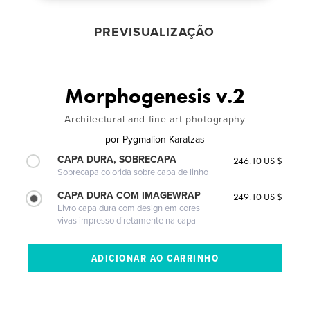
PREVISUALIZAÇÃO
Morphogenesis v.2
Architectural and fine art photography
por
Pygmalion Karatzas
CAPA DURA, SOBRECAPA
246.10 US $
Sobrecapa colorida sobre capa de linho
CAPA DURA COM IMAGEWRAP
249.10 US $
Livro capa dura com design em cores
vivas impresso diretamente na capa