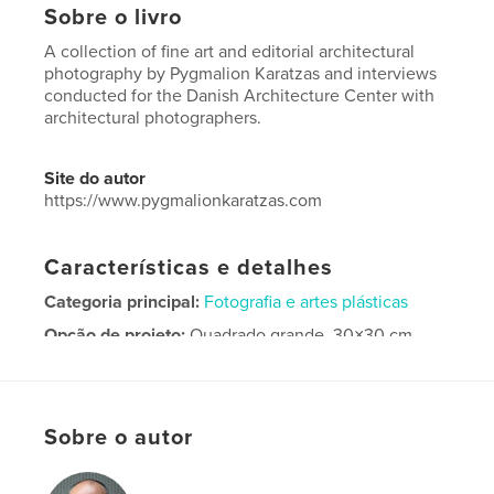
Sobre o livro
A collection of fine art and editorial architectural
photography by Pygmalion Karatzas and interviews
conducted for the Danish Architecture Center with
architectural photographers.
Site do autor
https://www.pygmalionkaratzas.com
Características e detalhes
Categoria principal:
Fotografia e artes plásticas
Opção de projeto:
Quadrado grande, 30×30 cm
Nº de páginas:
240
Data de publicação:
jun 18, 2014
Idioma
English
Sobre o autor
Palavras-chavee
,
,
pygmalionkaratzas
fineart
architecture