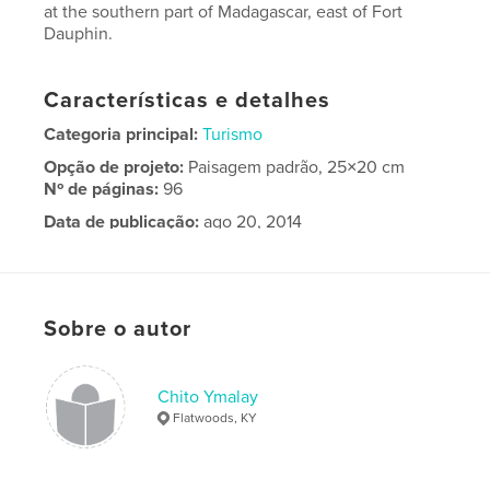
at the southern part of Madagascar, east of Fort
Dauphin.
Características e detalhes
Categoria principal:
Turismo
Opção de projeto:
Paisagem padrão, 25×20 cm
Nº de páginas:
96
Data de publicação:
ago 20, 2014
Idioma
English
Palavras-chavee
,
Madagascar
Manafiafy
Sobre o autor
Chito Ymalay
Flatwoods, KY