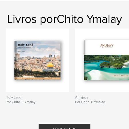
Livros porChito Ymalay
Holy Land
Anjajavy
Por Chito T. Ymalay
Por Chito T. Ymalay