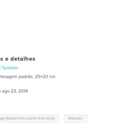
as e detalhes
:
Turismo
Paisagem padrão, 25×20 cm
:
ago 23, 2014
uger National Park Luvuvhu River Valley
,
Makuleke