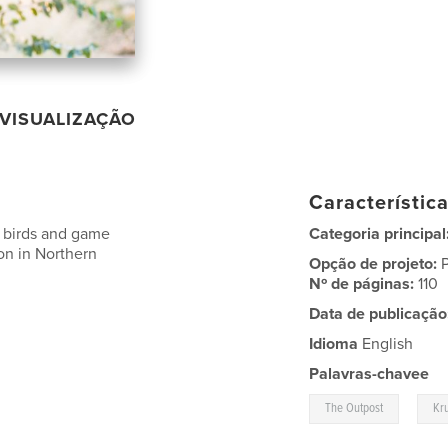
VISUALIZAÇÃO
Característic
e birds and game
Categoria principal
on in Northern
Opção de projeto:
Nº de páginas:
110
Data de publicação
Idioma
English
Palavras-chavee
,
The Outpost
Kr