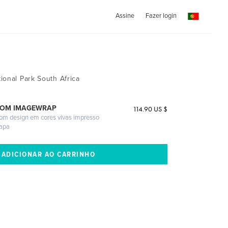
Assine
Fazer login
ional Park South Africa
COM IMAGEWRAP
114.90 US $
com design em cores vivas impresso
capa