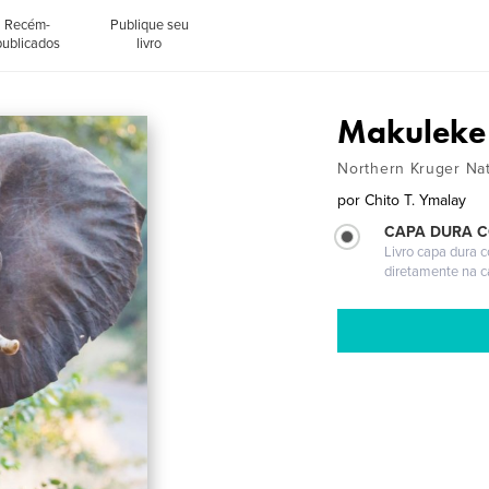
Recém-
Publique seu
publicados
livro
Makuleke
Northern Kruger Nat
por
Chito T. Ymalay
CAPA DURA 
Livro capa dura 
diretamente na 