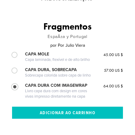
Fragmentos
EspaÃ±a y Portugal
por
Por Julio Viera
CAPA MOLE
45.00 US $
Capa laminada, flexível e de alto brilho
CAPA DURA, SOBRECAPA
57.00 US $
Sobrecapa colorida sobre capa de linho
CAPA DURA COM IMAGEWRAP
64.00 US $
Livro capa dura com design em cores
vivas impresso diretamente na capa