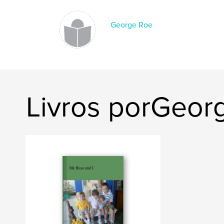
George Roe
Livros porGeor