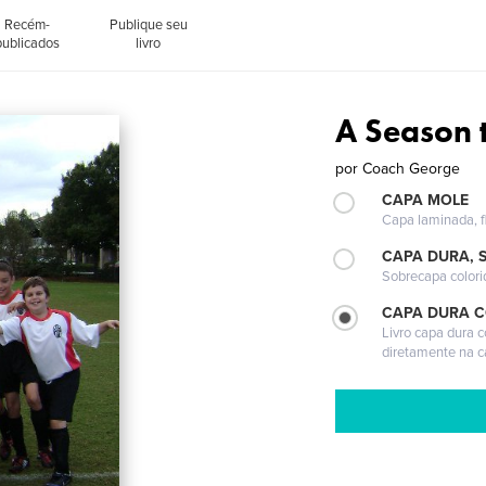
Recém-
Publique seu
publicados
livro
A Season
por
Coach George
CAPA MOLE
Capa laminada, fl
CAPA DURA, 
Sobrecapa colori
CAPA DURA 
Livro capa dura 
diretamente na 