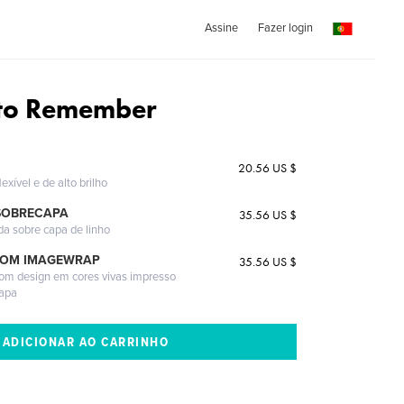
Assine
Fazer login
 to Remember
20.56 US $
exível e de alto brilho
SOBRECAPA
35.56 US $
da sobre capa de linho
COM IMAGEWRAP
35.56 US $
com design em cores vivas impresso
capa