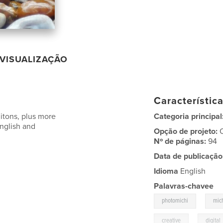
VISUALIZAÇÃO
Característic
itons, plus more
Categoria principal
English and
Opção de projeto:
Nº de páginas:
94
Data de publicação
Idioma
English
Palavras-chavee
,
photomichi
mic
,
creative
digital