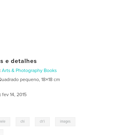
as e detalhes
:
Arts & Photography Books
Quadrado pequeno, 18×18 cm
:
fev 14, 2015
,
,
,
,
hele
chi
ch'i
images