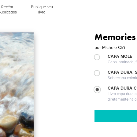
Recém-
Publique seu
publicados
livro
Memories
por
Michele Ch'i
CAPA MOLE
Capa laminada, fl
CAPA DURA, 
Sobrecapa colori
CAPA DURA 
Livro capa dura 
diretamente na 