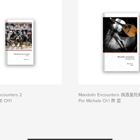
ncounters 2
Mandolin Encounters 偶遇曼陀
E CH'I
Por Michele Ch'i 齊 霞