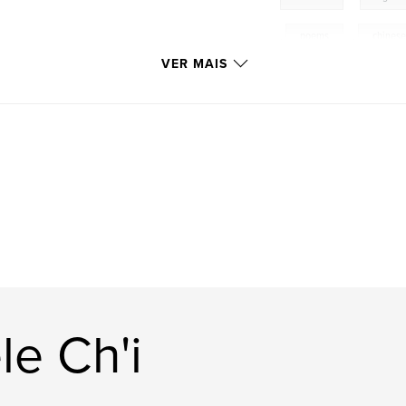
,
poems
,
chines
VER MAIS
le Ch'i