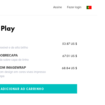
Assine
Fazer login
 Play
53.87 US $
exível e de alto brilho
SOBRECAPA
67.01 US $
da sobre capa de linho
COM IMAGEWRAP
68.84 US $
com design em cores vivas impresso
capa