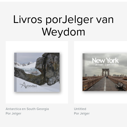
Livros porJelger van
Weydom
Antarctica en South Georgia
Untitled
Por Jelger
Por Jelger