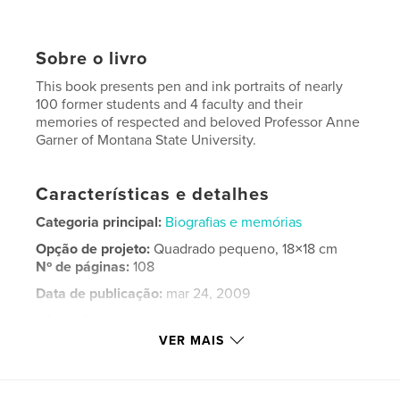
Sobre o livro
This book presents pen and ink portraits of nearly
100 former students and 4 faculty and their
memories of respected and beloved Professor Anne
Garner of Montana State University.
Características e detalhes
Categoria principal:
Biografias e memórias
Opção de projeto:
Quadrado pequeno, 18×18 cm
Nº de páginas:
108
Data de publicação:
mar 24, 2009
Idioma
English
VER MAIS
Palavras-chavee
,
,
,
Anne Garner
Pen and Ink
Memoirs