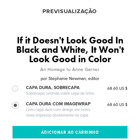
PREVISUALIZAÇÃO
If it Doesn't Look Good In
Black and White, It Won't
Look Good in Color
An Homage to Anne Garner
por
Stephanie Newman, editor
CAPA DURA, SOBRECAPA
68.60 US $
Sobrecapa colorida sobre capa de linho
CAPA DURA COM IMAGEWRAP
68.60 US $
Livro capa dura com design em cores
vivas impresso diretamente na capa