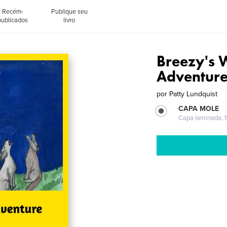
Recém-
Publique seu
publicados
livro
Breezy's 
Adventur
por
Patty Lundquist
CAPA MOLE
Capa laminada, fl