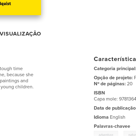
VISUALIZAÇÃO
Característic
 tough time
Categoria principal
ome, because she
Opção de projeto:
 paintings and
Nº de páginas:
20
 young children.
ISBN
Capa mole: 978136
Data de publicação
Idioma
English
Palavras-chavee
,
adventure
natu