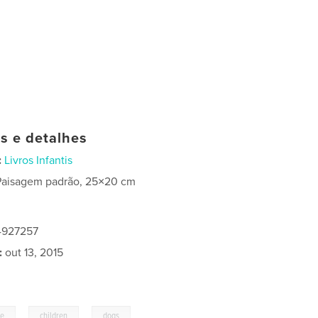
as e detalhes
:
Livros Infantis
Paisagem padrão, 25×20 cm
4927257
:
out 13, 2015
,
,
re
children
dogs