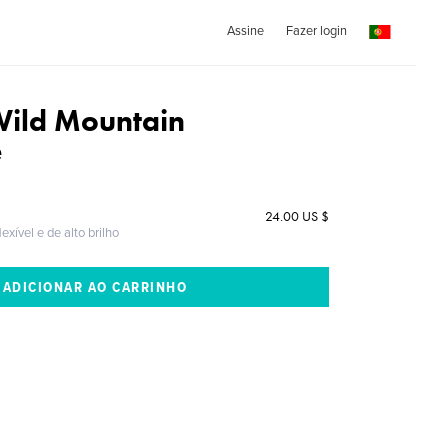
Assine
Fazer login
Wild Mountain
e
24.00 US $
exível e de alto brilho