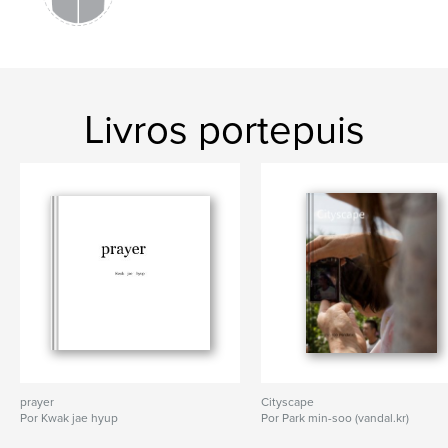
Livros portepuis
prayer
Cityscape
Por Kwak jae hyup
Por Park min-soo (vandal.kr)