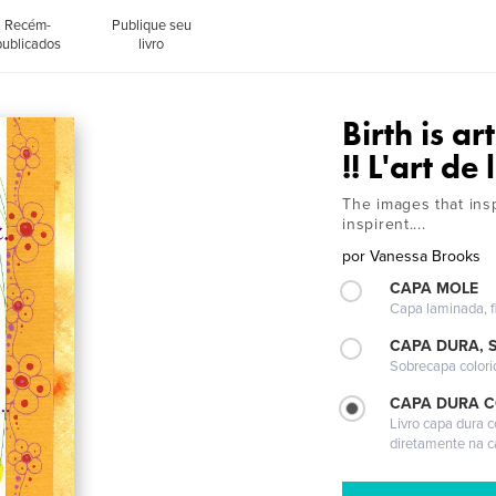
Recém-
Publique seu
publicados
livro
Birth is ar
!! L'art de
The images that insp
inspirent....
por
Vanessa Brooks
CAPA MOLE
Capa laminada, fl
CAPA DURA, 
Sobrecapa colori
CAPA DURA 
Livro capa dura 
diretamente na 