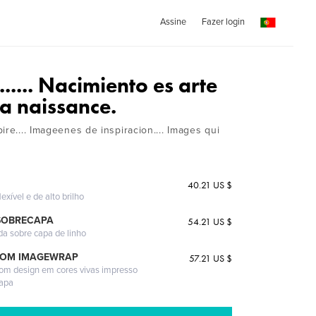
Assine
Fazer login
t...... Nacimiento es arte
 la naissance.
ire.... Imageenes de inspiracion.... Images qui
40.21 US $
exível e de alto brilho
SOBRECAPA
54.21 US $
da sobre capa de linho
COM IMAGEWRAP
57.21 US $
com design em cores vivas impresso
capa