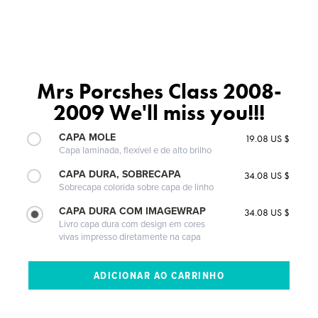
Mrs Porcshes Class 2008-
2009 We'll miss you!!!
CAPA MOLE
19.08 US $
Capa laminada, flexível e de alto brilho
CAPA DURA, SOBRECAPA
34.08 US $
Sobrecapa colorida sobre capa de linho
CAPA DURA COM IMAGEWRAP
34.08 US $
Livro capa dura com design em cores
vivas impresso diretamente na capa