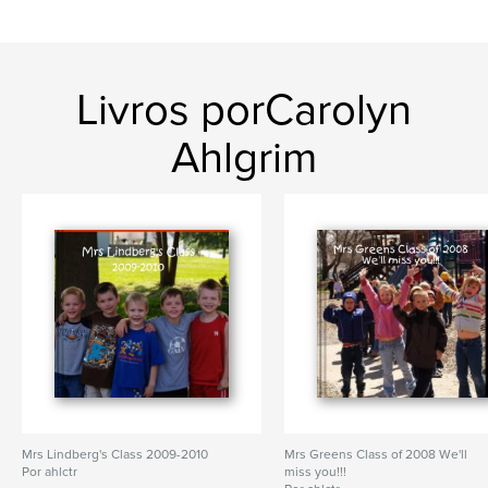
Livros porCarolyn
Ahlgrim
Mrs Lindberg's Class 2009-2010
Mrs Greens Class of 2008 We'll
Por ahlctr
miss you!!!