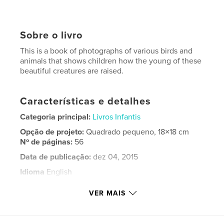
Sobre o livro
This is a book of photographs of various birds and
animals that shows children how the young of these
beautiful creatures are raised.
Características e detalhes
Categoria principal:
Livros Infantis
Opção de projeto:
Quadrado pequeno, 18×18 cm
Nº de páginas:
56
Data de publicação:
dez 04, 2015
Idioma
English
Palavras-chavee
VER MAIS
,
,
,
,
Children
animals
birds
babies
,
,
,
young
learn
nest
teach