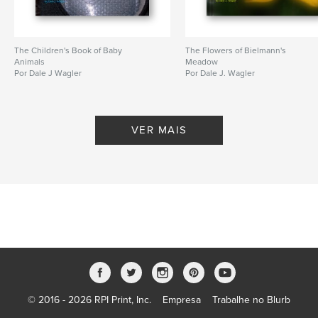
The Children's Book of Baby
The Flowers of Bielmann's
Animals
Meadow
Por Dale J Wagler
Por Dale J. Wagler
VER MAIS
© 2016 - 2026 RPI Print, Inc.
Empresa
Trabalhe no Blurb