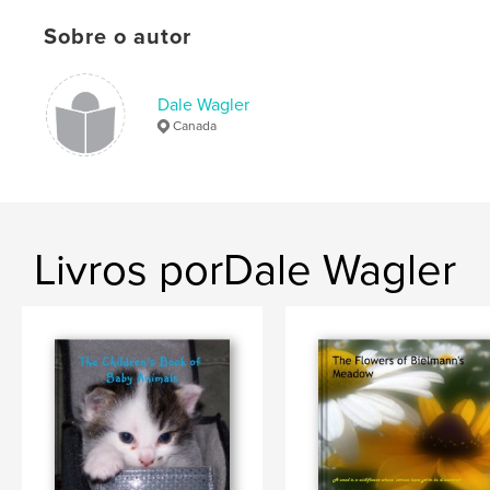
Sobre o autor
,
photographs
,
duckling
,
gosling
,
butterfly
,
caterpillar
,
egg
,
kitten
,
Dale Wagler
Canada
pony
,
zoo
,
elephant
Livros porDale Wagler