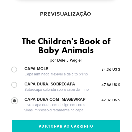
PREVISUALIZAÇÃO
The Children's Book of
Baby Animals
por
Dale J Wagler
CAPA MOLE
34.36 US $
Capa laminada, flexível e de alto brilho
CAPA DURA, SOBRECAPA
47.86 US $
Sobrecapa colorida sobre capa de linho
CAPA DURA COM IMAGEWRAP
47.36 US $
Livro capa dura com design em cores
vivas impresso diretamente na capa