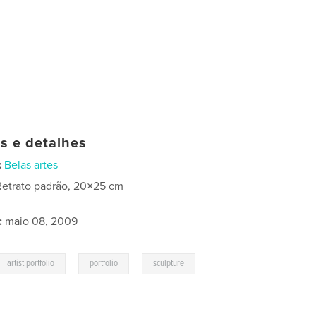
as e detalhes
:
Belas artes
Retrato padrão, 20×25 cm
:
maio 08, 2009
,
,
artist portfolio
portfolio
sculpture