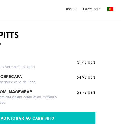
Assine
Fazer login
PITTS
E
37.48 US $
exível e de alto brilho
SOBRECAPA
54.98 US $
da sobre capa de linho
COM IMAGEWRAP
58.73 US $
com design em cores vivas impresso
capa