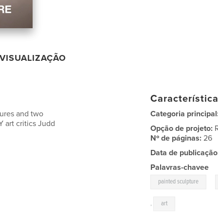
VISUALIZAÇÃO
Característic
tures and two
Categoria principal
 art critics Judd
Opção de projeto:
Nº de páginas:
26
Data de publicação
Palavras-chavee
,
painted sculpture
,
art