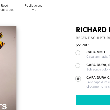
Recém-
Publique seu
publicados
livro
RICHARD 
RECENT SCULPTUR
por
2009
CAPA MOLE
Capa laminada, fl
CAPA DURA, 
Sobrecapa colori
CAPA DURA 
Livro capa dura 
diretamente na 