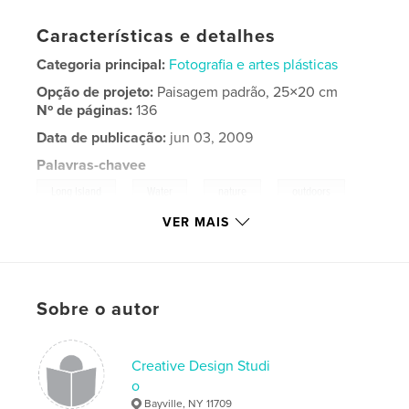
Características e detalhes
Categoria principal:
Fotografia e artes plásticas
Opção de projeto:
Paisagem padrão, 25×20 cm
Nº de páginas:
136
Data de publicação:
jun 03, 2009
Palavras-chavee
,
,
,
,
Long Island
Water
nature
outdoors
VER MAIS
,
,
creeks
ponds
rivers
,
waterfalls
Sobre o autor
Creative Design Studi
o
Bayville, NY 11709