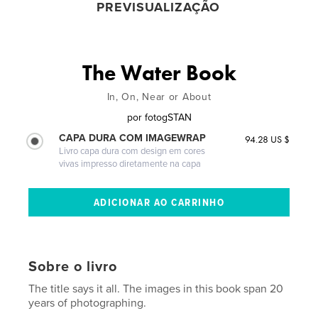
PREVISUALIZAÇÃO
The Water Book
In, On, Near or About
por
fotogSTAN
CAPA DURA COM IMAGEWRAP
94.28 US $
Livro capa dura com design em cores
vivas impresso diretamente na capa
Sobre o livro
The title says it all. The images in this book span 20
years of photographing.