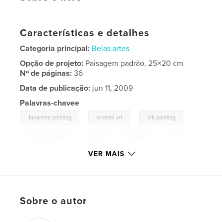
Características e detalhes
Categoria principal:
Belas artes
Opção de projeto:
Paisagem padrão, 25×20 cm
Nº de páginas:
36
Data de publicação:
jun 11, 2009
Palavras-chavee
,
,
Japanese painting
oriental art
ink painting
,
brush painting
,
Sumi-e
,
painting
,
art
VER MAIS
Sobre o autor