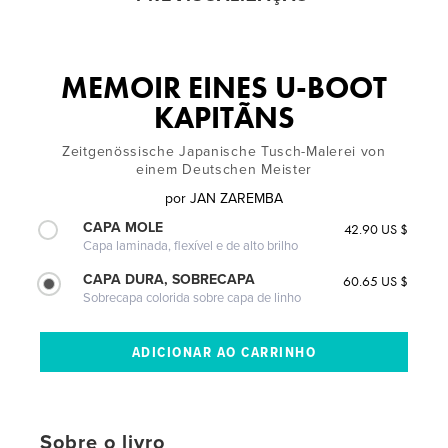
MEMOIR EINES U-BOOT
KAPITÃNS
Zeitgenössische Japanische Tusch-Malerei von
einem Deutschen Meister
por
JAN ZAREMBA
CAPA MOLE
42.90 US $
Capa laminada, flexível e de alto brilho
CAPA DURA, SOBRECAPA
60.65 US $
Sobrecapa colorida sobre capa de linho
Sobre o livro