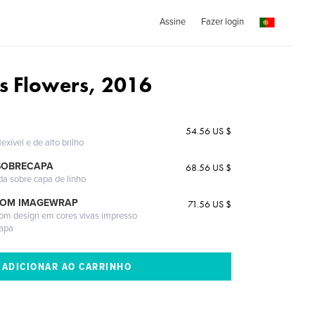
Assine
Fazer login
s Flowers, 2016
54.56 US $
exível e de alto brilho
SOBRECAPA
68.56 US $
da sobre capa de linho
COM IMAGEWRAP
71.56 US $
com design em cores vivas impresso
capa