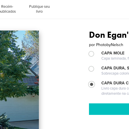
Recém-
Publique seu
publicados
livro
Don Egan'
por
PhotobyNelsch
CAPA MOLE
Capa laminada, fl
CAPA DURA, 
Sobrecapa colori
CAPA DURA 
Livro capa dura 
diretamente na 