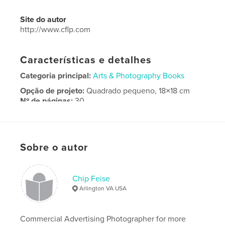
Site do autor
http://www.cflp.com
Características e detalhes
Categoria principal:
Arts & Photography Books
Opção de projeto:
Quadrado pequeno, 18×18 cm
Nº de páginas:
30
Data de publicação:
dez 07, 2016
Idioma
English
Palavras-chavee
Sobre o autor
,
,
Washington
DC
Imagination
Chip Feise
Arlington VA USA
Commercial Advertising Photographer for more