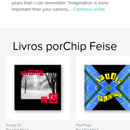
years than I can remember. "Imagination is more
important than your camera,...
Continue lendo
Livros porChip Feise
Snowy DC
Flip-Flops
Por Chip Feise
Por Chip Feise