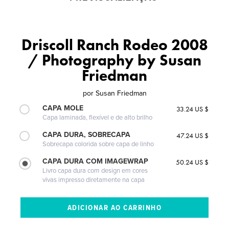
Driscoll Ranch Rodeo 2008
/ Photography by Susan
Friedman
por
Susan Friedman
CAPA MOLE
33.24 US $
Capa laminada, flexível e de alto brilho
CAPA DURA, SOBRECAPA
47.24 US $
Sobrecapa colorida sobre capa de linho
CAPA DURA COM IMAGEWRAP
50.24 US $
Livro capa dura com design em cores
vivas impresso diretamente na capa