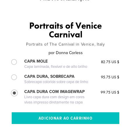
Portraits of Venice
Carnival
Portraits of The Carnival in Venice, Italy
por
Donna Corless
CAPA MOLE
82.75 US $
Capa laminada, flexível e de alto brilho
CAPA DURA, SOBRECAPA
95.75 US $
Sobrecapa colorida sobre capa de linho
CAPA DURA COM IMAGEWRAP
99.75 US $
Livro capa dura com design em cores
vivas impresso diretamente na capa