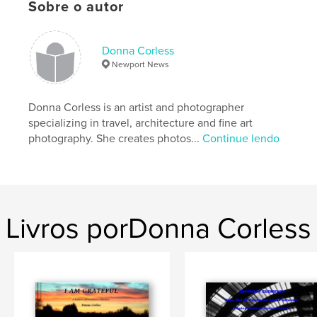
Categoria principal:
Fotografia e artes plásticas
Sobre o autor
Opção de projeto:
Paisagem padrão, 25×20 cm
Nº de páginas:
106
Donna Corless
Data de publicação:
jul 15, 2009
Newport News
Palavras-chavee
,
photos of Venice Carnival
Venice Carnival 2009
Donna Corless is an artist and photographer
specializing in travel, architecture and fine art
,
Donna Corless
,
Carnevale of Venice
,
photography. She creates photos...
Continue lendo
Venice Carnaval
,
Venetian masks Venice
,
Masks of Venice
,
Carnival Masks
,
Venice Carnival
,
Carnivale of Venice
,
Livros porDonna Corless
photography