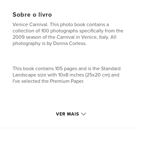
Sobre o livro
Venice Carnival. This photo book contains a
collection of 100 photographs specifically from the
2009 season of the Carnival in Venice, Italy. All
photography is by Donna Corless.
This book contains 105 pages and is the Standard
Landscape size with 10x8 inches (25x20 cm) and
I've selected the Premium Paper.
50% of Donna's profit from this book will go to
support Ovarian Cancer Research.
VER MAIS
Características e detalhes