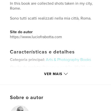
In this book are collected shots taken in my city,
Rome.
Sono tutti scatti realizzati nella mia città, Roma.
Site do autor
https://www.luciofrabotta.com
Características e detalhes
Categoria principal:
Arts & Photography Books
Opção de projeto:
Paisagem padrão, 25×20 cm
Nº de páginas:
164
VER MAIS
ISBN
Capa dura com ImageWrap: 9781366329615
Data de publicação:
fev 20, 2017
Sobre o autor
Idioma
Italian
Palavras-chavee