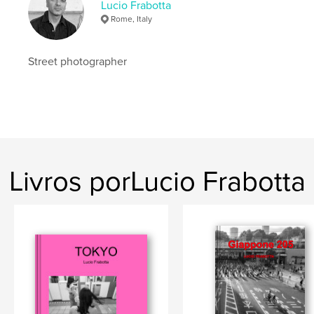
Lucio Frabotta
,
,
,
Frabotta
Lucio
Rome
Rome, Italy
,
StreetPhotography
Photography
Street photographer
Livros porLucio Frabotta