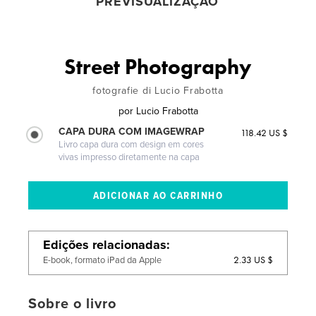
PREVISUALIZAÇÃO
Street Photography
fotografie di Lucio Frabotta
por
Lucio Frabotta
CAPA DURA COM IMAGEWRAP
118.42 US $
Livro capa dura com design em cores
vivas impresso diretamente na capa
Edições relacionadas
2.33 US $
E-book, formato iPad da Apple
Sobre o livro