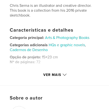
Chris Serna is an illustrator and creative director.
This book is a collection from his 2016 private
sketchbook.
Características e detalhes
Categoria principal:
Arts & Photography Books
Categorias adicionais
HQs e graphic novels
,
Cadernos de Desenho
Opção de projeto:
15×23 cm
Nº de páginas:
72
ISBN
Capa mole: 9781366094827
VER MAIS
Data de publicação:
abr 13, 2017
Idioma
English
Palavras-chavee
Sobre o autor
,
,
,
sketchbook
comic book
illustration
art