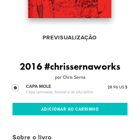
PREVISUALIZAÇÃO
2016 #chrissernaworks
por
Chris Serna
CAPA MOLE
28.96 US $
Capa laminada, flexível e de alto brilho
Sobre o livro