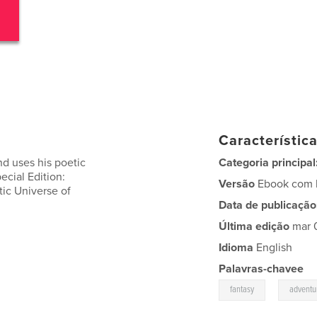
Característic
nd uses his poetic
Categoria principal
ecial Edition:
Versão
Ebook com l
ic Universe of
Data de publicação
Última edição
mar 
Idioma
English
Palavras-chavee
,
fantasy
adventu