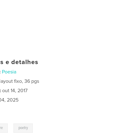
as e detalhes
:
Poesia
ayout fixo, 36 pgs
:
out 14, 2017
04, 2025
,
re
poetry