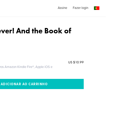
Assine
Fazer login
ever! And the Book of
US
$10.99
ivos Amazon Kindle Fire®, Apple iOS e