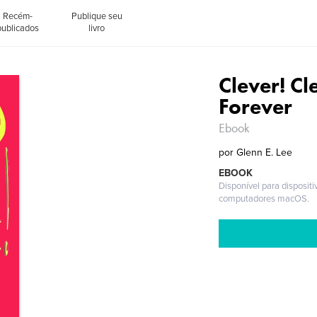
Recém-
Publique seu
publicados
livro
Clever! Cl
Forever
Ebook
por
Glenn E. Lee
EBOOK
Disponível para disposit
computadores macOS.