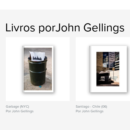
Livros porJohn Gellings
Garbage (NYC)
Santiago - Chile (06)
Por John Gellings
Por John Gellings