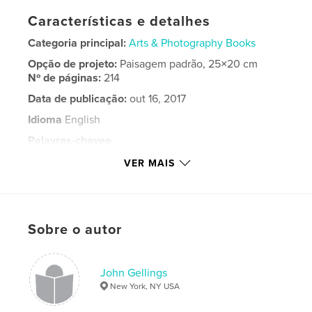
Características e detalhes
Categoria principal:
Arts & Photography Books
Opção de projeto:
Paisagem padrão, 25×20 cm
Nº de páginas:
214
Data de publicação:
out 16, 2017
Idioma
English
Palavras-chavee
,
,
,
,
Chile
Street
Photography
Fotographia
VER MAIS
,
,
Foto
Photo
Latin
,
John
,
Gellings
Sobre o autor
John Gellings
New York, NY USA