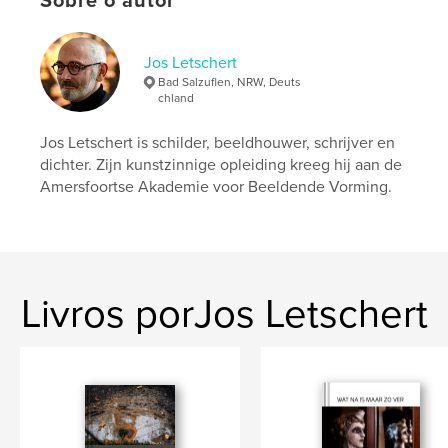
Sobre o autor
jaagt het op. Elke dag moet ik wat betekenen.'
Jos Letschert
Site do autor
Bad Salzuflen, NRW, Deuts
http://www.josletschert.de
chland
Jos Letschert is schilder, beeldhouwer, schrijver en
Características e detalhes
dichter. Zijn kunstzinnige opleiding kreeg hij aan de
Amersfoortse Akademie voor Beeldende Vorming.
Categoria principal:
Literatura e ficção
Opção de projeto:
13×20 cm
Nº de páginas:
242
ISBN
Capa dura, Sobrecapa: 9781389418266
Livros porJos Letschert
Data de publicação:
nov 06, 2017
Idioma
Dutch
Palavras-chavee
,
,
,
Kunst
herinnering
verbeelding
tekenen