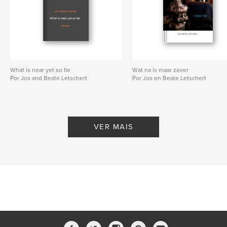
What is near yet so far
Wat na is maar zover
Por Jos and Beate Letschert
Por Jos en Beate Letschert
VER MAIS