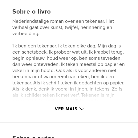
Sobre o livro
Nederlandstalige roman over een tekenaar. Het
verhaal gaat over kunst, twijfel, herinnering en
verbeelding.
'Ik ben een tekenaar. Ik teken elke dag. Mijn dag is
een schetsboek. Ik probeer wat uit, ik krabbel terug,
begin opnieuw, houd weer op, ben soms tevreden,
dan weer ontevreden. Ik teken meestal op papier en
vaker in mijn hoofd. Ook als ik voor anderen niet
herkenbaar of waarneembaar teken, ben ik een
tekenaar. Als ik schrijf teken ik gedachten op papier.
Als ik denk, denk ik vooral in lijnen, in tekens. Zelfs
als ik schilder teken ik met verf. Tekenen is mijn
ademhalen, levensbehoefte. Tekenen is
voortdurend beslissen: weglaten, toevoegen,
VER MAIS
verjongen, gummen, ophogen, verdunnen. Nooit is
het echt goed. Steeds is er de vraag of het beter
kan, of het anders moet. Steeds is er de drang om
het nogmaals te proberen. Twijfel is het, de kunst