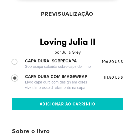
PREVISUALIZAÇÃO
Loving Julia II
por
Julia Grey
CAPA DURA, SOBRECAPA
106.80 US $
Sobrecapa colorida sobre capa de linho
CAPA DURA COM IMAGEWRAP
111.80 US $
Livro capa dura com design em cores
vivas impresso diretamente na capa
Sobre o livro