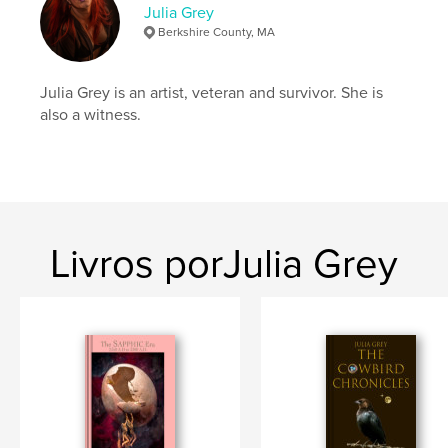
Data de publicação:
nov 20, 2017
Julia Grey
Berkshire County, MA
Idioma
English
Palavras-chavee
Julia Grey is an artist, veteran and survivor. She is
,
,
,
photos
transgender
self portrait
PTSD
also a witness.
Livros porJulia Grey