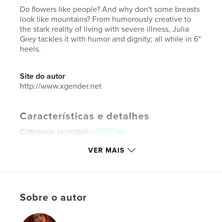
Do flowers like people? And why don't some breasts
look like mountains? From humorously creative to
the stark reality of living with severe illness, Julia
Grey tackles it with humor and dignity; all while in 6"
heels.
Site do autor
http://www.xgender.net
Características e detalhes
Categoria principal:
LGBTQIA+
Categorias adicionais
Fotografia e artes plásticas
VER MAIS
Opção de projeto:
Quadrado grande, 30×30 cm
Nº de páginas:
64
ISBN
Capa dura com ImageWrap: 9781389330926
Sobre o autor
Capa dura, Sobrecapa: 9781389330919