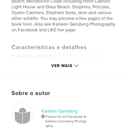
Beach; Mendocino Coast including Point Cabrillo
Light House and Glass Beach. Dolphins, Pelicans,
Oyster Catchers, Elephant Seals, deer and various
other wildlife. You may preview a few pages of the
book here. Also see Karleen Gansberg Photography
on Facebook and LIKE her page.
Características e detalhes
Categoria principal:
Arts & Photography Books
Categorias adicionais
Fotografia e artes plásticas
,
VER MAIS
Califórnia
Opção de projeto:
Paisagem padrão, 25×20 cm
Nº de páginas:
72
Sobre o autor
Data de publicação:
dez 17, 2017
Idioma
English
Palavras-chavee
Karleen Gansberg
Follow me on Facebook at
,
,
Seashore
Ocean
Nature
Karleen Gansberg Photogr
aphy