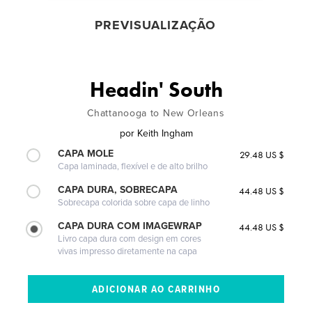
PREVISUALIZAÇÃO
Headin' South
Chattanooga to New Orleans
por
Keith Ingham
CAPA MOLE
29.48 US $
Capa laminada, flexível e de alto brilho
CAPA DURA, SOBRECAPA
44.48 US $
Sobrecapa colorida sobre capa de linho
CAPA DURA COM IMAGEWRAP
44.48 US $
Livro capa dura com design em cores
vivas impresso diretamente na capa