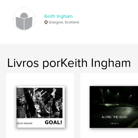
Keith Ingham
Glasgow, Scotland
Livros porKeith Ingham