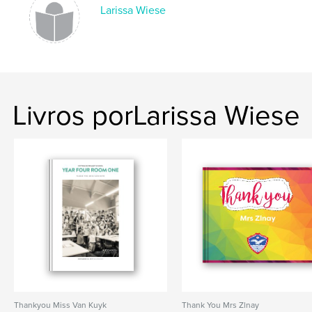
Larissa Wiese
Livros porLarissa Wiese
Thankyou Miss Van Kuyk
Thank You Mrs Zlnay