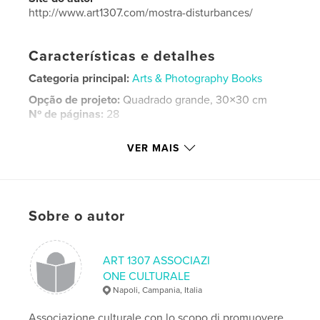
http://www.art1307.com/mostra-disturbances/
Características e detalhes
Categoria principal:
Arts & Photography Books
Opção de projeto:
Quadrado grande, 30×30 cm
Nº de páginas:
28
ISBN
VER MAIS
Capa dura com ImageWrap: 9781388830922
Data de publicação:
fev 25, 2018
Idioma
English
Palavras-chavee
Sobre o autor
,
,
,
ART1307
Disturbances
Cynthia Penna
ART 1307 ASSOCIAZI
,
Sanzone
Howe
ONE CULTURALE
Napoli, Campania, Italia
Associazione culturale con lo scopo di promuovere