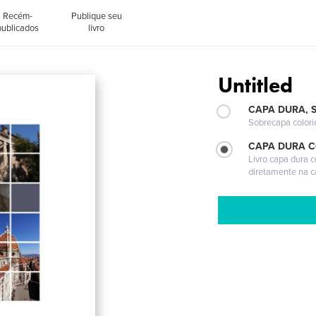
Recém-
Publique seu
publicados
livro
Untitled
CAPA DURA, 
Sobrecapa colori
CAPA DURA 
Livro capa dura 
diretamente na 