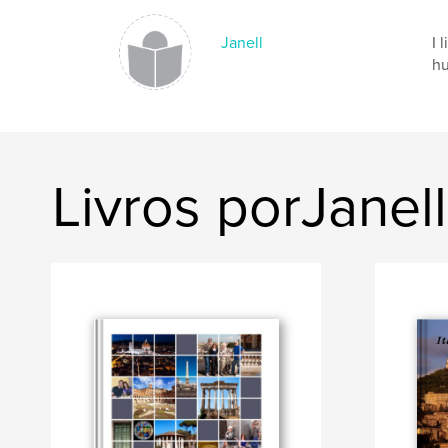
Janell
I 
hu
Livros porJanell