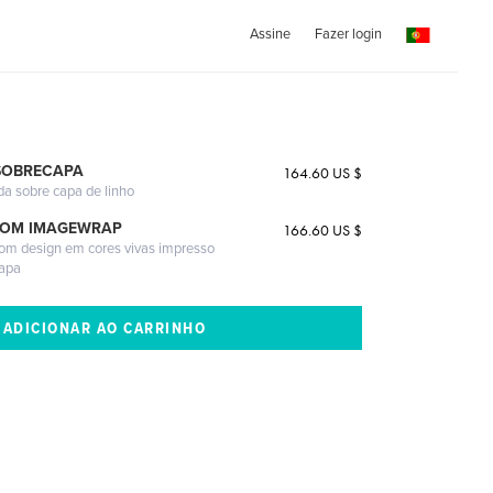
Assine
Fazer login
SOBRECAPA
164.60 US $
da sobre capa de linho
COM IMAGEWRAP
166.60 US $
com design em cores vivas impresso
capa