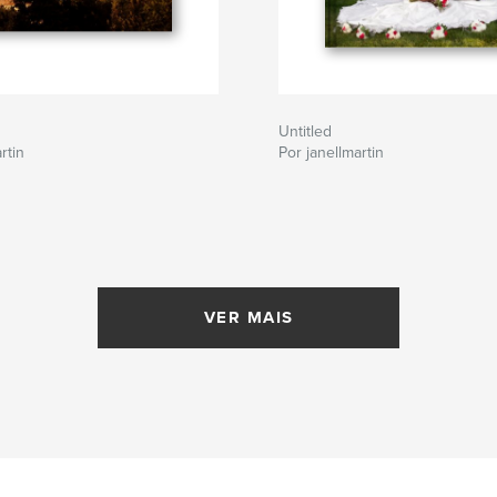
Untitled
rtin
Por janellmartin
VER MAIS