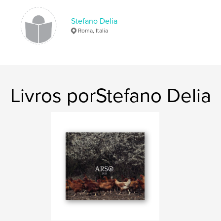
Data de publicação:
maio 09, 2018
Stefano Delia
Idioma
English
Roma, Italia
Palavras-chavee
,
,
,
,
portrait
photography
faces
people
europe
Livros porStefano Delia