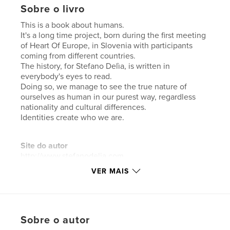
Sobre o livro
This is a book about humans.
It's a long time project, born during the first meeting
of Heart Of Europe, in Slovenia with participants
coming from different countries.
The history, for Stefano Delìa, is written in
everybody's eyes to read.
Doing so, we manage to see the true nature of
ourselves as human in our purest way, regardless
nationality and cultural differences.
Identities create who we are.
Site do autor
http://www.stefanodelia.com
VER MAIS
Características e detalhes
Categoria principal:
Arts & Photography Books
Opção de projeto:
Papel carta, 22×28 cm
Sobre o autor
Nº de páginas:
32