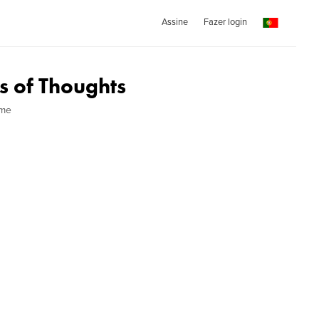
Assine
Fazer login
s of Thoughts
ime