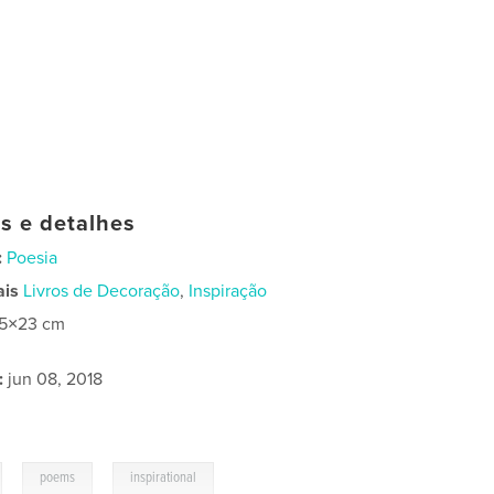
as e detalhes
:
Poesia
ais
Livros de Decoração
,
Inspiração
15×23 cm
:
jun 08, 2018
,
,
poems
inspirational