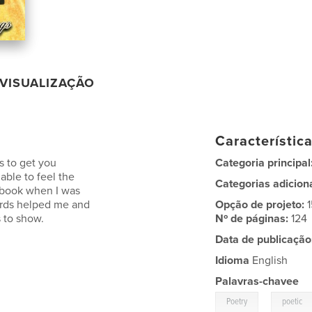
VISUALIZAÇÃO
Característic
s to get you
Categoria principal
able to feel the
Categorias adicion
ry book when I was
ords helped me and
Opção de projeto:
s to show.
Nº de páginas:
124
Data de publicação
Idioma
English
Palavras-chavee
,
Poetry
poetic