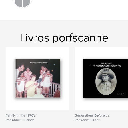
Livros porfscanne
Family in the 1970's
Generations Before us
Por Anne L. Fisher
Por Anne Fisher