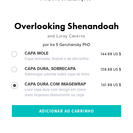
Overlooking Shenandoah
and Luray Caverns
por
Ira S Gershansky PhD
CAPA MOLE
144.88 US $
Capa laminada, flexível e de alto brilho
CAPA DURA, SOBRECAPA
158.88 US $
Sobrecapa colorida sobre capa de linho
CAPA DURA COM IMAGEWRAP
161.88 US $
Livro capa dura com design em cores
vivas impresso diretamente na capa