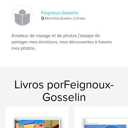
Palavras-chavee
Feignoux-Gosselin
,
,
,
voyage
Dubaï
Abu Dhabi. architecture
Montréal,Quebec, Canada
minimalisme
,
émotivité
,
créativité
Amateur de voyage et de photos j'essaye de
partager mes émotions, mes découvertes à travers
mes photos.
Livros porFeignoux-
Gosselin