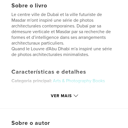
Sobre o livro
Le centre ville de Dubaï et la ville futuriste de
Masdar m'ont inspiré une série de photos
architecturales contemporaines. Dubaï par sa
démesure verticale et Masdar par sa recherche de
formes et d’intelligence dans ses arrangements
architecturaux particuliers.
Quand le Louvre d'Abu Dhabi m'a inspiré une série
de photos architecturales minimalistes.
Características e detalhes
Categoria principal:
Arts & Photography Books
Opção de projeto:
Retrato padrão, 20×25 cm
Nº de páginas:
38
VER MAIS
ISBN
Capa mole: 9781388204402
Data de publicação:
jul 16, 2018
Sobre o autor
Idioma
French