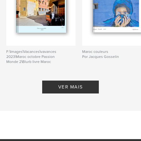
F:\Images\Vacances\vavances
Maroc couleurs
2023\Maroc octobre Passion
Por Jacques Gosselin
Monde 2\Blurb livre Maroc
couleurs
Por Jacques Gosselin
VER MAIS