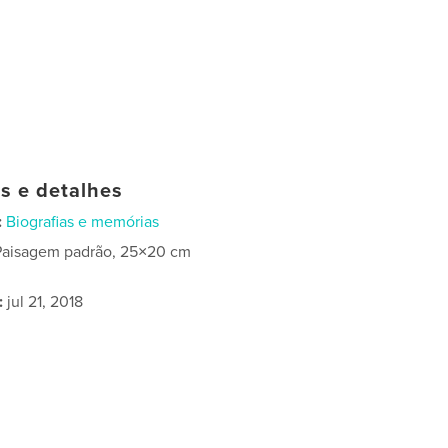
as e detalhes
:
Biografias e memórias
Paisagem padrão, 25×20 cm
:
jul 21, 2018