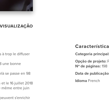
VISUALIZAÇÃO
Característic
 à trop le diffuser
Categoria principal
Opção de projeto:
"98 une bonne
Nº de páginas:
198
elà se passe en 98
Data de publicação
Idioma
French
et le 16 juillet 2018
le même entre juin
peuvent s'enrichir