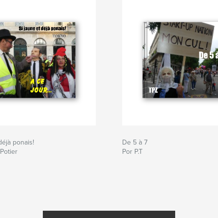
déjà ponais!
De 5 à 7
Potier
Por P.T