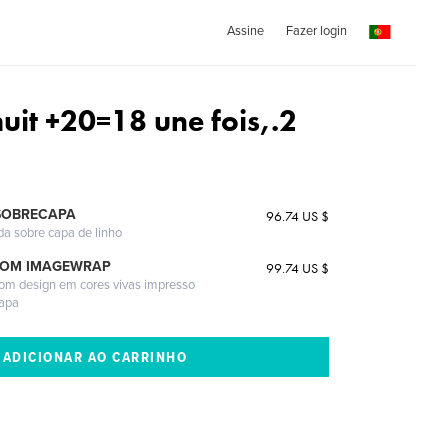
Assine
Fazer login
uit +20=18 une fois,.2
SOBRECAPA
96.74 US $
da sobre capa de linho
COM IMAGEWRAP
99.74 US $
com design em cores vivas impresso
capa