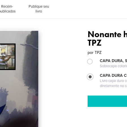
Recém-
Publique seu
publicados
livro
Nonante h
TPZ
por
TPZ
CAPA DURA, 
Sobrecapa colori
CAPA DURA 
Livro capa dura 
diretamente na 