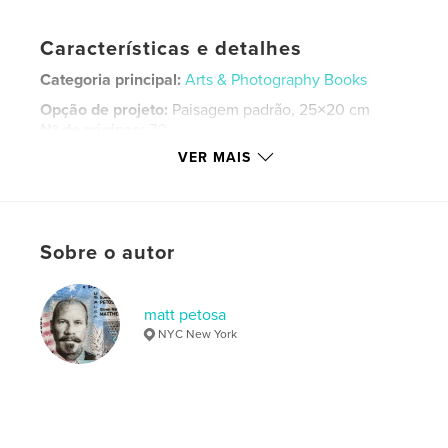
Características e detalhes
Categoria principal:
Arts & Photography Books
Opção de projeto:
Paisagem padrão, 25×20 cm
Nº de páginas:
70
VER MAIS
ISBN
Capa dura com ImageWrap: 9780464989141
Data de publicação:
ago 01, 2018
Idioma
English
Sobre o autor
Palavras-chavee
,
,
,
,
Paris
Africa
Israel
Manhattan
matt petosa
NYC New York
,
,
nyc
photography
art