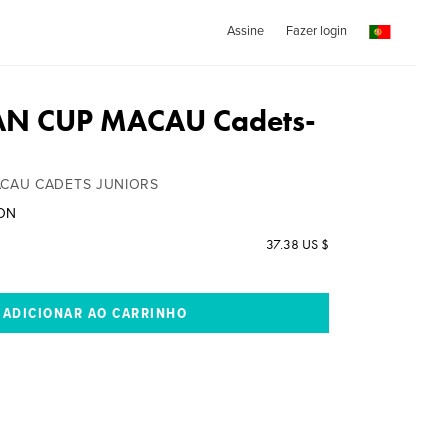
Assine
Fazer login
AN CUP MACAU Cadets-
ACAU CADETS JUNIORS
SON
37.38 US $