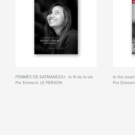
FEMMES DE KATMANDOU : le fil de la vie
In the hear
Por Emmeric LE PERSON
Por Emmer