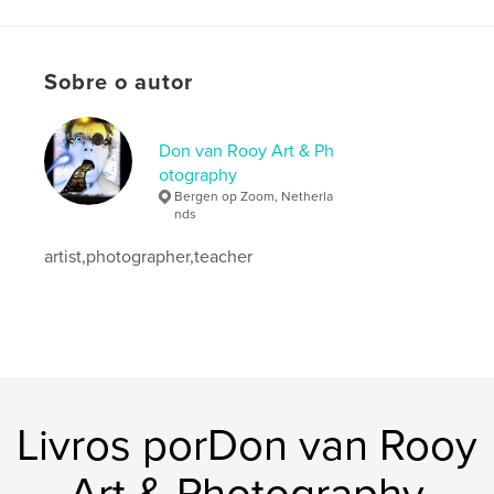
Data de publicação:
out 09, 2009
Palavras-chavee
Sobre o autor
,
,
fotografie
techniek
cursus
Don van Rooy Art & Ph
otography
Bergen op Zoom, Netherla
nds
artist,photographer,teacher
Livros porDon van Rooy
Art & Photography