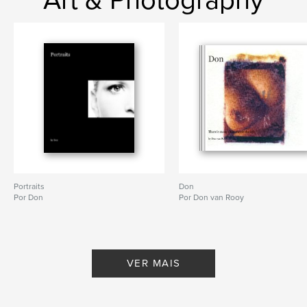
Portraits
Don
Por Don
Por Don van Rooy
VER MAIS