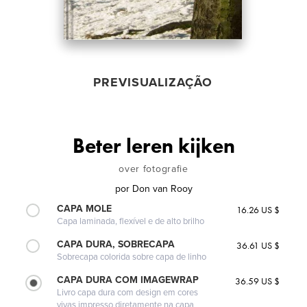
PREVISUALIZAÇÃO
Beter leren kijken
over fotografie
por
Don van Rooy
CAPA MOLE
16.26 US $
Capa laminada, flexível e de alto brilho
CAPA DURA, SOBRECAPA
36.61 US $
Sobrecapa colorida sobre capa de linho
CAPA DURA COM IMAGEWRAP
36.59 US $
Livro capa dura com design em cores
vivas impresso diretamente na capa