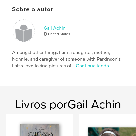
Palavras-chavee
Sobre o autor
,
children's book
Parkinson's Disease
Gail Achin
United States
Amongst other things I am a daughter, mother,
Nonnie, and caregiver of someone with Parkinson's.
I also love taking pictures of...
Continue lendo
Livros porGail Achin