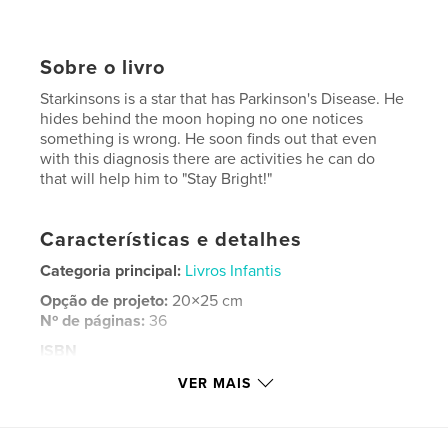
Sobre o livro
Starkinsons is a star that has Parkinson's Disease. He
hides behind the moon hoping no one notices
something is wrong. He soon finds out that even
with this diagnosis there are activities he can do
that will help him to "Stay Bright!"
Características e detalhes
Categoria principal:
Livros Infantis
Opção de projeto:
20×25 cm
Nº de páginas:
36
ISBN
Capa dura com ImageWrap: 9781732602311
VER MAIS
Data de publicação:
set 07, 2018
Idioma
English