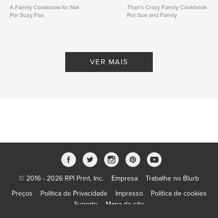
A Family Cookbook for Nat
Than's Crazy Family Cookbook
Por Suzy Fox
Por Sue and Family
VER MAIS
© 2016 - 2026 RPI Print, Inc.
Empresa
Trabalhe no Blurb
Preços
Política de Privacidade
Impresso
Política de cookies
Suporte
Mapa do site