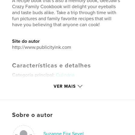
A recipe book that's also a memory book, GeeJaw's
Crazy Family Cookbook will delight your eyeballs
and taste buds alike. Take a trip through time with
fun pictures and family favorite recipes that will
have you believing that anyone can cook!
Site do autor
http://www.publicityink.com
Características e detalhes
Categoria principal:
Culinária
Categorias adicionais
Scrapbooking
VER MAIS
Opção de projeto:
Quadrado pequeno, 18×18 cm
Nº de páginas:
32
Data de publicação:
set 21, 2018
Sobre o autor
Idioma
English
Palavras-chavee
Suzanne Fox Sevel