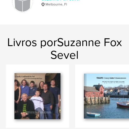
Recipe
Melbourne, Fl
Livros porSuzanne Fox
Sevel