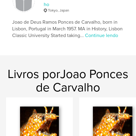
ho
Palavras-chavee
Tokyo, Japan
,
,
,
underwater
Japan
Fish
scuba diving
Joao de Deus Ramos Ponces de Carvalho, born in
Lisbon, Portugal in March 1957. MA in History, Lisbon
Classic University Started taking...
Continue lendo
Livros porJoao Ponces
de Carvalho