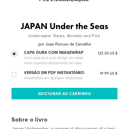
JAPAN Under the Seas
Underwater Views, Animals and Fish
por
Joao Ponces de Carvalho
CAPA DURA COM IMAGEWRAP
122.20 US $
Livro capa dura com design em cores
vivas impresso diretamente na capa
VERSÃO EM PDF INSTANTÂNEO
19.99 US $
Visualizável em qualquer dispositivo
Sobre o livro
Japan Underwater, a voyage of discoveries of a less