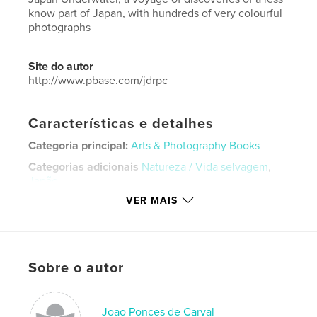
know part of Japan, with hundreds of very colourful
photographs
Site do autor
http://www.pbase.com/jdrpc
Características e detalhes
Categoria principal:
Arts & Photography Books
Categorias adicionais
Natureza / Vida selvagem
,
Japão
VER MAIS
Opção de projeto:
Paisagem de formato grande,
33×28 cm
Nº de páginas:
66
ISBN
Capa dura, Sobrecapa: 9780464756422
Sobre o autor
Data de publicação:
out 04, 2018
Idioma
English
Joao Ponces de Carval