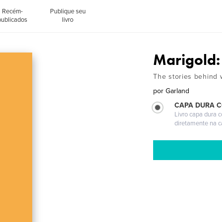
Recém-
Publique seu
publicados
livro
Marigold
The stories behind
por
Garland
CAPA DURA 
Livro capa dura 
diretamente na 