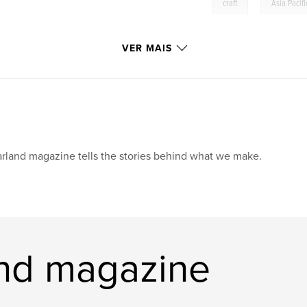
,
craft
Asia Pacifi
VER MAIS
rland magazine tells the stories behind what we make.
and magazine