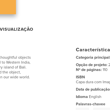
VISUALIZAÇÃO
Característic
thoughtful objects
Categoria principal
 to Western India,
Opção de projeto:
 island of Bali.
Nº de páginas:
110
d the object,
 in our wide world.
ISBN
Capa dura com Im
Data de publicação
Idioma
English
Palavras-chavee