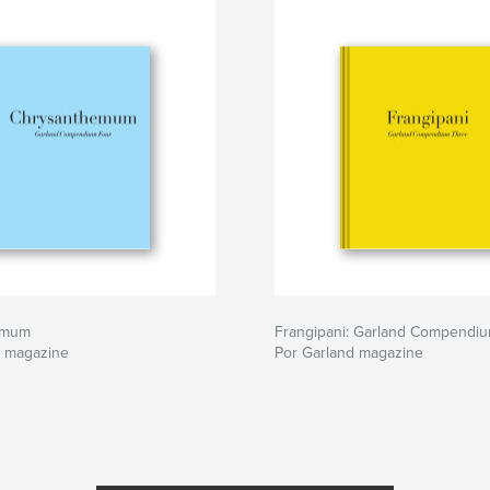
emum
Frangipani: Garland Compendi
d magazine
Por Garland magazine