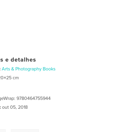
as e detalhes
:
Arts & Photography Books
20×25 cm
ageWrap: 9780464755944
:
out 05, 2018