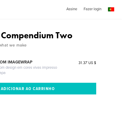
Assine
Fazer login
: Compendium Two
 what we make
COM IMAGEWRAP
31.37 US $
com design em cores vivas impresso
capa