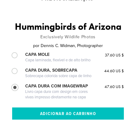
Hummingbirds of Arizona
Exclusively Wildlife Photos
por
Dennis C. Widman, Photographer
CAPA MOLE
37.60 US $
Capa laminada, flexível e de alto brilho
CAPA DURA, SOBRECAPA
44.60 US $
Sobrecapa colorida sobre capa de linho
CAPA DURA COM IMAGEWRAP
47.60 US $
Livro capa dura com design em cores
vivas impresso diretamente na capa